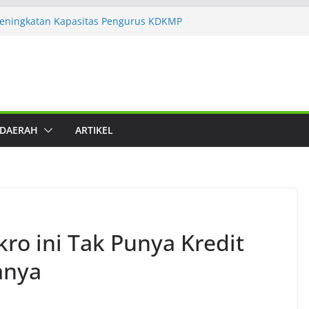
eningkatan Kapasitas Pengurus KDKMP
agai Fasilitator dan Asesor
mpuan ICMI dan Yayasan PINBUK
latihan Digitalisasi dan Artificial
k Dakwah, Lingkungan Hidup, Zakat, dan
Sebut Produk Nonhalal Tetap Bisa Masuk
aratnya
 DAERAH
ARTIKEL
san Keuangan Syariah Lebih Tahan Krisis
nkan 202 Trainer ke 60 Satuan
leng Manajerial 30 Ribu Calon Manajer
ro ini Tak Punya Kredit
anya