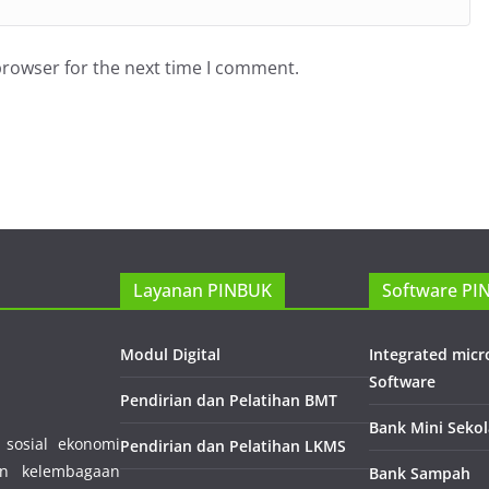
browser for the next time I comment.
Layanan PINBUK
Software PI
Modul Digital
Integrated mic
Software
Pendirian dan Pelatihan BMT
Bank Mini Seko
sosial ekonomi
Pendirian dan Pelatihan LKMS
n kelembagaan
Bank Sampah