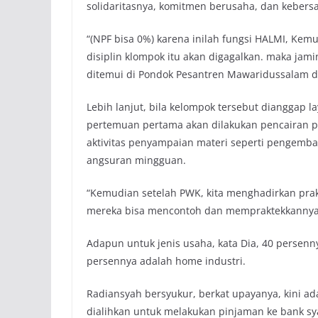
solidaritasnya, komitmen berusaha, dan keber
“(NPF bisa 0%) karena inilah fungsi HALMI, Kem
disiplin klompok itu akan digagalkan. maka jam
ditemui di Pondok Pesantren Mawaridussalam di
Lebih lanjut, bila kelompok tersebut dianggap 
pertemuan pertama akan dilakukan pencairan p
aktivitas penyampaian materi seperti pengemb
angsuran mingguan.
“Kemudian setelah PWK, kita menghadirkan pra
mereka bisa mencontoh dan mempraktekkannya,
Adapun untuk jenis usaha, kata Dia, 40 persenn
persennya adalah home industri.
Radiansyah bersyukur, berkat upayanya, kini ad
dialihkan untuk melakukan pinjaman ke bank sy