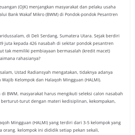
Keuangan (OJK) menjangkan masyarakat dan pelaku usaha
alui Bank Wakaf Mikro (BWM) di Pondok-pondok Pesantren
ussalam, di Deli Serdang, Sumatera Utara. Sejak berdiri
9 juta kepada 426 nasabah di sekitar pondok pesantren
ut tak memiliki pembiayaan bermasalah (kredit macet)
gaimana rahasianya?
alam, Ustad Radiansyah mengatakan, tidaknya adanya
n Wajib Kelompok dan Halaqoh Mingguan (HALMI).
 di BWM, masyarakat harus mengikuti seleksi calon nasabah
 berturut-turut dengan materi kedisiplinan, kekompakan,
oh Mingguan (HALMI) yang terdiri dari 3-5 kelompok yang
rang. kelompok ini dididik setiap pekan sekali,