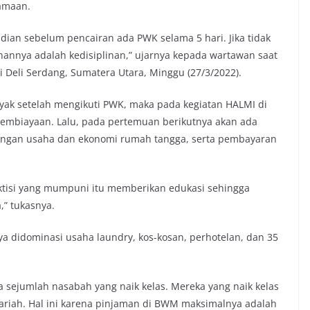
samaan.
udian sebelum pencairan ada PWK selama 5 hari. Jika tidak
inannya adalah kedisiplinan,” ujarnya kepada wartawan saat
 Deli Serdang, Sumatera Utara, Minggu (27/3/2022).
layak setelah mengikuti PWK, maka pada kegiatan HALMI di
embiayaan. Lalu, pada pertemuan berikutnya akan ada
angan usaha dan ekonomi rumah tangga, serta pembayaran
ktisi yang mumpuni itu memberikan edukasi sehingga
” tukasnya.
ya didominasi usaha laundry, kos-kosan, perhotelan, dan 35
a sejumlah nasabah yang naik kelas. Mereka yang naik kelas
ariah. Hal ini karena pinjaman di BWM maksimalnya adalah