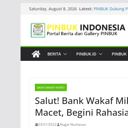
Skip
Latest:
PINBUK Dukung P
Saturday, August 8, 2026
to
Melalui Peran seb
Organisasi Pere
content
Indonesia Gelar Pe
Intelligence untu
Wakaf
Kepala Barantin 
Indonesia, Ini Sy
BERITA
PINBUK.ID
PINBUK
Pakar Ungkap Ala
LDP PINBUK Terju
Pendidikan, Gemb
KDKMP
BANK WAKAF MIKRO
Salut! Bank Wakaf Mik
Macet, Begini Rahasi
03/31/2022
Nugie Nurhasan