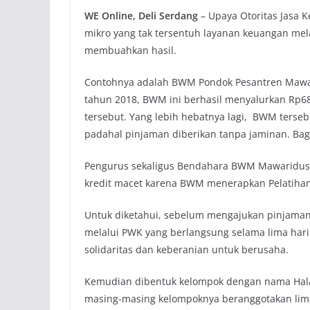
WE Online, Deli Serdang
– Upaya Otoritas Jasa 
mikro yang tak tersentuh layanan keuangan mel
membuahkan hasil.
Contohnya adalah BWM Pondok Pesantren Mawarid
tahun 2018, BWM ini berhasil menyalurkan Rp68
tersebut. Yang lebih hebatnya lagi, BWM terseb
padahal pinjaman diberikan tanpa jaminan. Ba
Pengurus sekaligus Bendahara BWM Mawariduss
kredit macet karena BWM menerapkan Pelatiha
Untuk diketahui, sebelum mengajukan pinjaman
melalui PWK yang berlangsung selama lima hari
solidaritas dan keberanian untuk berusaha.
Kemudian dibentuk kelompok dengan nama Halaq
masing-masing kelompoknya beranggotakan lima o