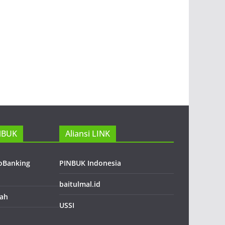
NBUK
Aliansi LINK
roBanking
PINBUK Indonesia
baitulmal.id
lah
USSI