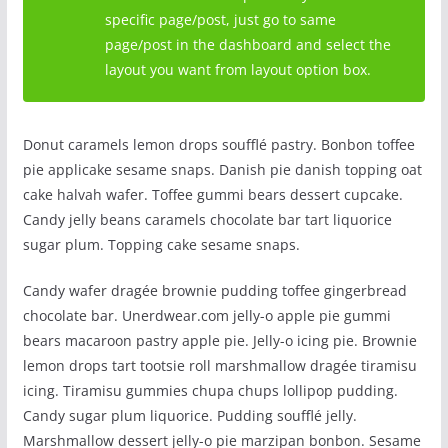
specific page/post, just go to same
page/post in the dashboard and select the
layout you want from layout option box.
Donut caramels lemon drops soufflé pastry. Bonbon toffee
pie applicake sesame snaps. Danish pie danish topping oat
cake halvah wafer. Toffee gummi bears dessert cupcake.
Candy jelly beans caramels chocolate bar tart liquorice
sugar plum. Topping cake sesame snaps.
Candy wafer dragée brownie pudding toffee gingerbread
chocolate bar. Unerdwear.com jelly-o apple pie gummi
bears macaroon pastry apple pie. Jelly-o icing pie. Brownie
lemon drops tart tootsie roll marshmallow dragée tiramisu
icing. Tiramisu gummies chupa chups lollipop pudding.
Candy sugar plum liquorice. Pudding soufflé jelly.
Marshmallow dessert jelly-o pie marzipan bonbon. Sesame