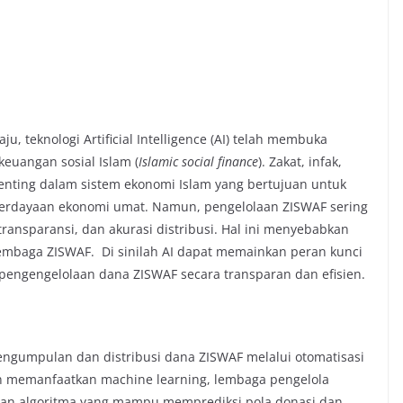
u, teknologi Artificial Intelligence (AI) telah membuka
keuangan sosial Islam (
Islamic social finance
). Zakat, infak,
enting dalam sistem ekonomi Islam yang bertujuan untuk
berdayaan ekonomi umat. Namun, pengelolaan ZISWAF sering
transparansi, dan akurasi distribusi. Hal ini menyebabkan
mbaga ZISWAF. Di sinilah AI dapat memainkan peran kunci
 pengengelolaan dana ZISWAF secara transparan dan efisien.
pengumpulan dan distribusi dana ZISWAF melalui otomatisasi
an memanfaatkan machine learning, lembaga pengelola
n algoritma yang mampu memprediksi pola donasi dan