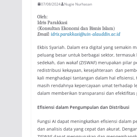
07/08/2024
Nugie Nurhasan
Oleh:
Idris Parakkasi
(Konsultan Ekonomi dan Bisnis Islam)
Email:
idris.parakkasi@uin-alauddin.ac.id
Ekbis Syariah. Dalam era digital yang semakin maj
peluang besar untuk berbagai sektor, termasuk 
sedekah, dan wakaf (ZISWAF) merupakan pilar p
redistribusi kekayaan, kesejahteraan dan pem
kali menghadapi tantangan dalam hal efisiensi, 
masih rendahnya kepercayaan umat terhadap le
dalam memberikan transparansi dan efektifitas
Efisiensi dalam Pengumpulan dan Distribusi
Fungsi AI dapat meningkatkan efisiensi dalam 
dan analisis data yang cepat dan akurat. Deng
ZISWAF dapat menggunakan dan mengembangka