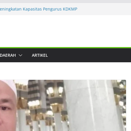
eningkatan Kapasitas Pengurus KDKMP
agai Fasilitator dan Asesor
mpuan ICMI dan Yayasan PINBUK
latihan Digitalisasi dan Artificial
k Dakwah, Lingkungan Hidup, Zakat, dan
Sebut Produk Nonhalal Tetap Bisa Masuk
aratnya
 DAERAH
ARTIKEL
san Keuangan Syariah Lebih Tahan Krisis
nkan 202 Trainer ke 60 Satuan
leng Manajerial 30 Ribu Calon Manajer