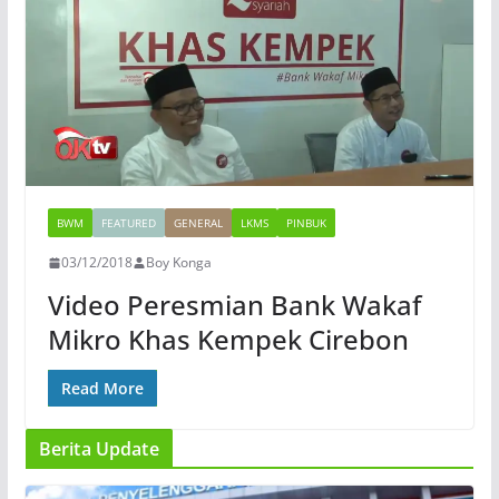
BWM
FEATURED
GENERAL
LKMS
PINBUK
03/12/2018
Boy Konga
Video Peresmian Bank Wakaf
Mikro Khas Kempek Cirebon
Read More
Berita Update