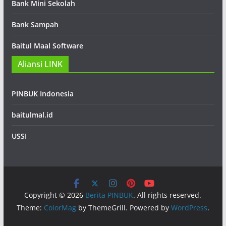
Bank Mini Sekolah
Bank Sampah
Baitul Maal Software
Aliansi LINK
PINBUK Indonesia
baitulmal.id
USSI
Copyright © 2026
Berita PINBUK
. All rights reserved.
Theme:
ColorMag
by ThemeGrill. Powered by
WordPress
.