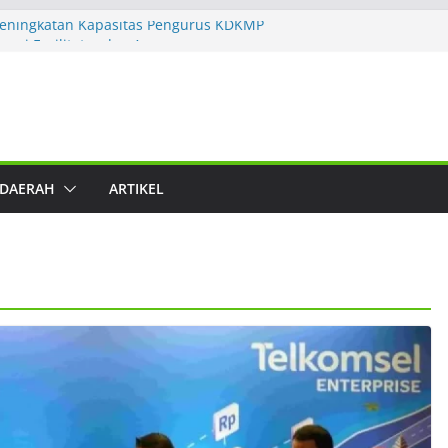
eningkatan Kapasitas Pengurus KDKMP
agai Fasilitator dan Asesor
mpuan ICMI dan Yayasan PINBUK
latihan Digitalisasi dan Artificial
k Dakwah, Lingkungan Hidup, Zakat, dan
Sebut Produk Nonhalal Tetap Bisa Masuk
aratnya
 DAERAH
ARTIKEL
san Keuangan Syariah Lebih Tahan Krisis
nkan 202 Trainer ke 60 Satuan
leng Manajerial 30 Ribu Calon Manajer