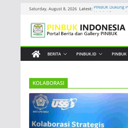
Skip
Latest:
PINBUK Dukung P
Saturday, August 8, 2026
to
Melalui Peran seb
Organisasi Pere
content
Indonesia Gelar Pe
Intelligence untu
Wakaf
Kepala Barantin 
Indonesia, Ini Sy
BERITA
PINBUK.ID
PINBUK
Pakar Ungkap Ala
LDP PINBUK Terju
Pendidikan, Gemb
KDKMP
KOLABORASI