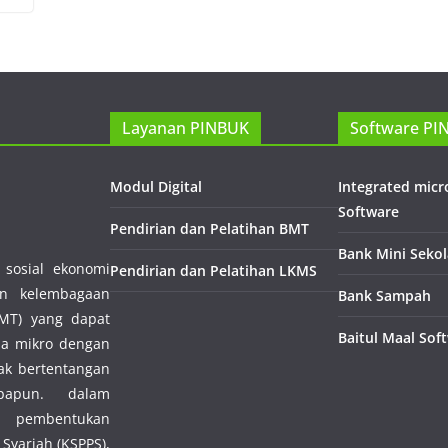
Layanan PINBUK
Software PI
Modul Digital
Integrated mic
Software
Pendirian dan Pelatihan BMT
Bank Mini Seko
sosial ekonomi
Pendirian dan Pelatihan LKMS
n kelembagaan
Bank Sampah
MT) yang dapat
Baitul Maal Sof
ha mikro dengan
dak bertentangan
apun. dalam
i pembentukan
Syariah (KSPPS),