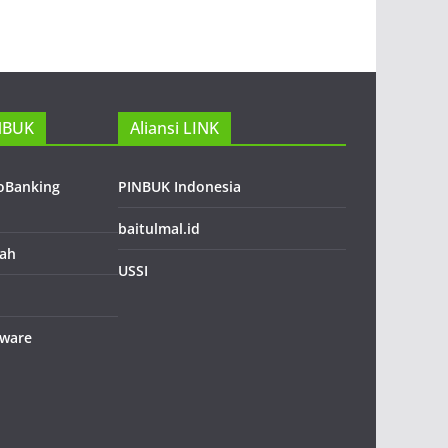
NBUK
Aliansi LINK
roBanking
PINBUK Indonesia
baitulmal.id
lah
USSI
tware